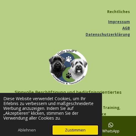
Rechtliches
Impressum
AGB
Datenschutzerklärung
Sinnvolle Beschäftigung und bedürfnisorientiertes
Hundetraining für deinen Hund
Diese Website verwendet Cookies, um Ihr
Erlebnis zu verbessern und maßgeschneiderte
Hallo Wuff - Hundeschule & Teamschmiede * Training,
Werbung anzuzeigen. Indem Sie auf
„Akzeptieren“ klicken, stimmen Sie der
Auslastung & Beschäftigung in Balance
Verwendung aller Cookies zu.
Mobile Hundeschule im Kreis Saarlouis - Nalbach - Saarwellingen -
Ablehnen
Zustimmen
Hülzweiler - Ensdorf - Fraulautern - Saarlouis - Felsberg - Beaumarais -
E-Mail
Facebook
WhatsApp