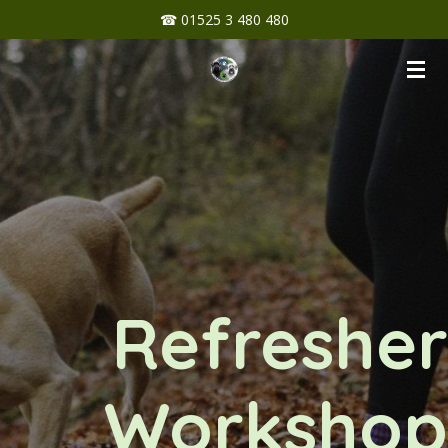
☎ 01525 3 480 480
Zum
Hauptinhalt
springen
Refresher
Workshop