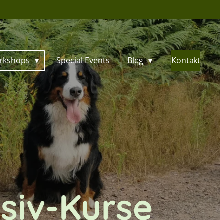
orkshops
Special-Events
Blog
Kontakt
nsiv-Kurse