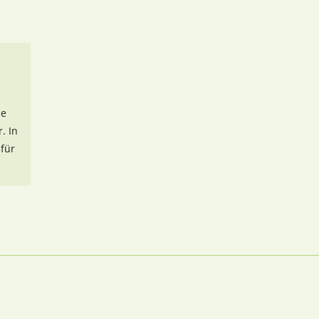
me
. In
für