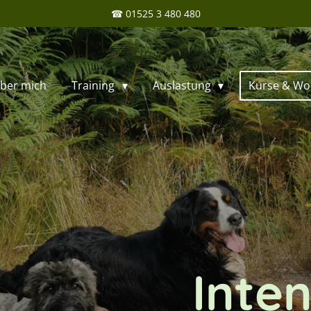
☎ 01525 3 480 480
ber mich
Training
Auslastung
Kurse & W
Inte