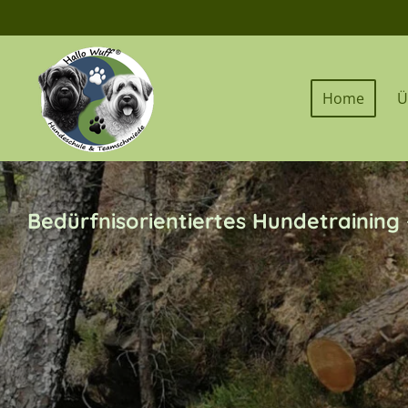
Zum
Hauptinhalt
springen
Home
Ü
Bedürfnisorientiertes Hundetraining