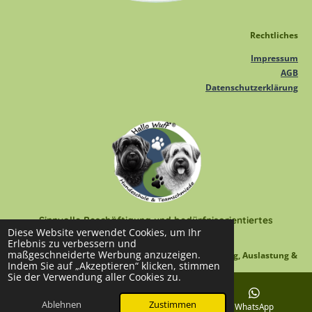
Rechtliches
Impressum
AGB
Datenschutzerklärung
Sinnvolle Beschäftigung und bedürfnisorientiertes
Diese Website verwendet Cookies, um Ihr
Hundetraining für deinen Hund
Erlebnis zu verbessern und
maßgeschneiderte Werbung anzuzeigen.
Hallo Wuff - Hundeschule & Teamschmiede * Training, Auslastung &
Indem Sie auf „Akzeptieren“ klicken, stimmen
Beschäftigung in Balance
Sie der Verwendung aller Cookies zu.
Mobile Hundeschule im Kreis Saarlouis - Nalbach - Saarwellingen -
Ablehnen
Zustimmen
E-Mail
Facebook
WhatsApp
Hülzweiler - Ensdorf - Fraulautern - Saarlouis - Felsberg - Beaumarais -