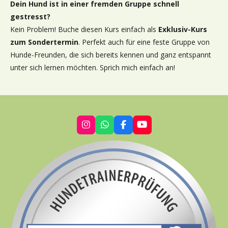
Dein Hund ist in einer fremden Gruppe schnell
gestresst?
Kein Problem! Buche diesen Kurs einfach als
Exklusiv-Kurs
zum Sondertermin
. Perfekt auch für eine feste Gruppe von
Hunde-Freunden, die sich bereits kennen und ganz entspannt
unter sich lernen möchten. Sprich mich einfach an!
I
W
F
Y
n
h
a
o
s
a
c
u
t
t
e
T
a
s
b
u
g
A
o
b
r
p
o
e
a
p
k
m