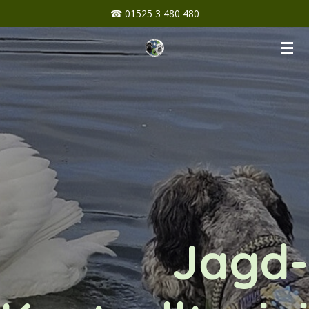
☎ 01525 3 480 480
Zum
Hauptinhalt
springen
Jagd-