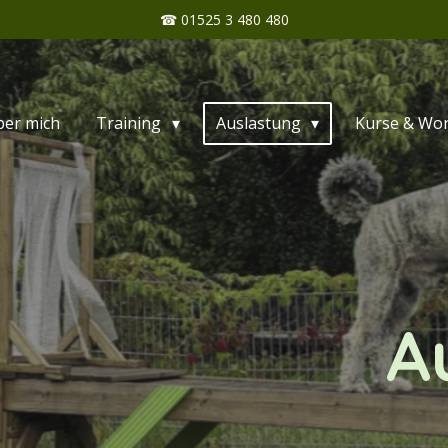
☎ 01525 3 480 480
ber mich
Training
Auslastung
Kurse & Wo
A