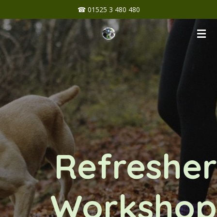
☎ 01525 3 480 480
Zum
Hauptinhalt
springen
Refresher
Workshop