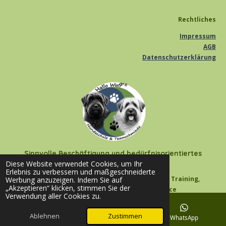
Rechtliches
Impressum
AGB
Datenschutzerklärung
Sinnvolle Beschäftigung und bedürfnisorientiertes
Hundetraining für deinen Hund
Diese Website verwendet Cookies, um Ihr
Erlebnis zu verbessern und maßgeschneiderte
Hallo Wuff - Hundeschule & Teamschmiede * Training,
Werbung anzuzeigen. Indem Sie auf
„Akzeptieren“ klicken, stimmen Sie der
Auslastung & Beschäftigung in Balance
Verwendung aller Cookies zu.
Mobile Hundeschule im Kreis Saarlouis - Nalbach - Saarwellingen -
Ablehnen
Zustimmen
Hülzweiler - Ensdorf - Fraulautern - Saarlouis - Felsberg - Beaumarais -
E-Mail
Facebook
WhatsApp