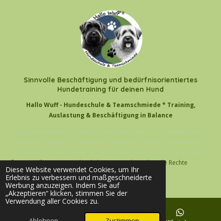
Sinnvolle Beschäftigung und bedürfnisorientiertes
Hundetraining für deinen Hund
Hallo Wuff - Hundeschule & Teamschmiede * Training,
Auslastung & Beschäftigung in Balance
Mobile Hundeschule im Kreis Saarlouis - Nalbach - Saarwellingen -
Hülzweiler - Ensdorf - Fraulautern - Saarlouis - Felsberg - Beaumarais -
Wallerfangen - Rehlingen-Siersburg - Beckingen - Dillingen - Schmelz
© 2026 Hallo Wuff - Hundeschule & Teamschmiede - alle Rechte
Diese Website verwendet Cookies, um Ihr
vorbehalten
Erlebnis zu verbessern und maßgeschneiderte
Werbung anzuzeigen. Indem Sie auf
„Akzeptieren“ klicken, stimmen Sie der
Verwendung aller Cookies zu.
Ablehnen
Zustimmen