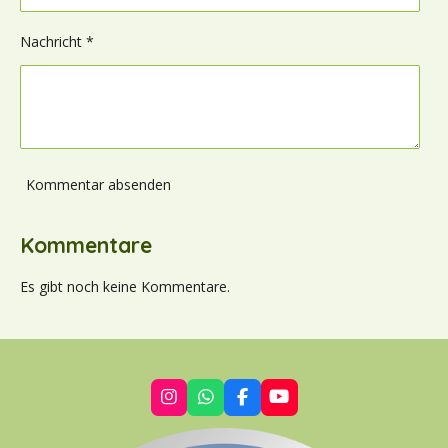
Nachricht *
Kommentar absenden
Kommentare
Es gibt noch keine Kommentare.
I
W
F
Y
n
h
a
o
s
a
c
u