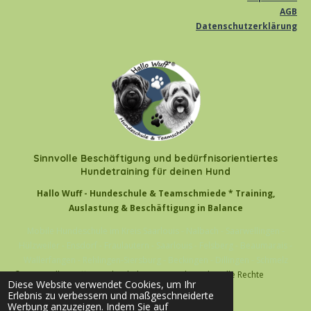
AGB
Datenschutzerklärung
Sinnvolle Beschäftigung und bedürfnisorientiertes
Hundetraining für deinen Hund
Hallo Wuff - Hundeschule & Teamschmiede * Training,
Auslastung & Beschäftigung in Balance
Mobile Hundeschule im Kreis Saarlouis - Nalbach - Saarwellingen -
Hülzweiler - Ensdorf - Fraulautern - Saarlouis - Felsberg - Beaumarais -
Wallerfangen - Rehlingen-Siersburg - Beckingen - Dillingen - Schmelz
© 2026 Hallo Wuff - Hundeschule & Teamschmiede - alle Rechte
Diese Website verwendet Cookies, um Ihr
vorbehalten
Erlebnis zu verbessern und maßgeschneiderte
Werbung anzuzeigen. Indem Sie auf